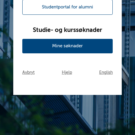
Studentportal for alumni
Studie- og kurssøknader
Mine søknader
Avbryt
Hjelp
English