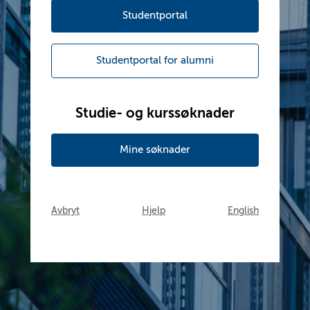
Studentportal
Studentportal for alumni
Studie- og kurssøknader
Mine søknader
Avbryt
Hjelp
English