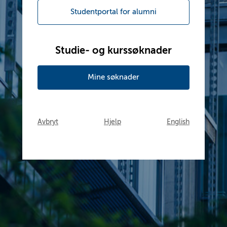
Studentportal for alumni
Studie- og kurssøknader
Mine søknader
Avbryt
Hjelp
English