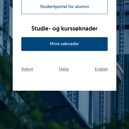
Studentportal for alumni
Studie- og kurssøknader
Mine søknader
Avbryt
Hjelp
English