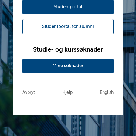
Studentportal
Studentportal for alumni
Studie- og kurssøknader
Mine søknader
Avbryt
Hjelp
English