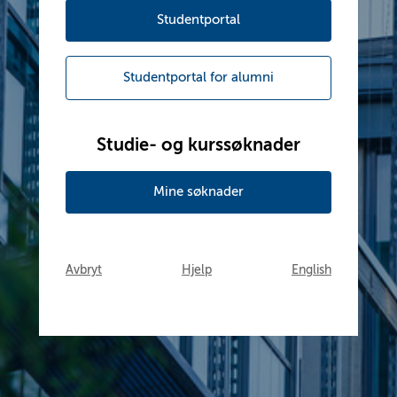
Studentportal
Studentportal for alumni
Studie- og kurssøknader
Mine søknader
Avbryt
Hjelp
English